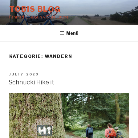
Zum
TOBIS BLOG
Inhalt
Fahrrad // Segeln // Gute Laune
springen
Menü
KATEGORIE:
WANDERN
VERÖFFENTLICHT
JULI 7, 2020
AM
Schnucki Hike it